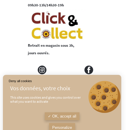
09h30-13h/14h30-19h
Retrait en magasin sous 3h,
jours ouvrés.
Deny all cookies
MEDIAPILOTE
PLAN DU SITE
This site uses cookies and gives you control over
what you want to activate
CONDITIONS GÉNÉRALES DE VENTE
POLITIQUE DE CONFIDENTIALITÉ
OK, accept all
MENTIONS LÉGALES
Personalize