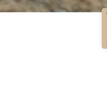
OUR ET
L’ALIM
 FAMILIERS
TRADIT
avant tout Paysan, l’élevage propose
Nos animaux de basse-cou
us les animaux de basse-cour, mais
céréales de la Presqu’île