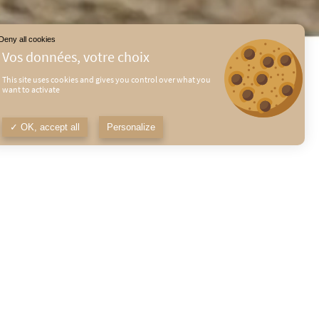
Deny all cookies
This site uses cookies and gives you control over what you
want to activate
OK, accept all
Personalize
ENTATION
IONNELLE
r, on les nourrit avec le blé et les
.