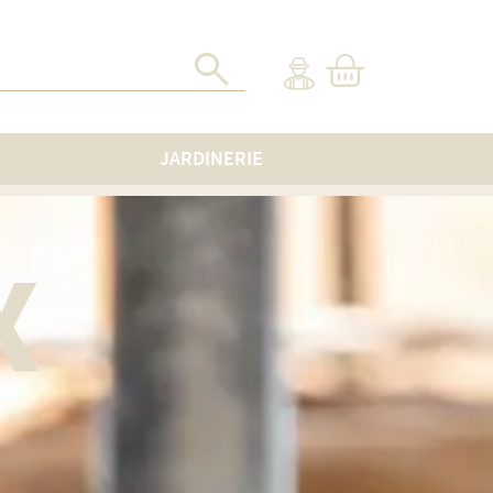
JARDINERIE
X
E