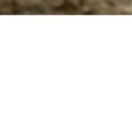
BASSE-C
ANIMAUX
Parce que notre marché est 
des poules pondeuses et to