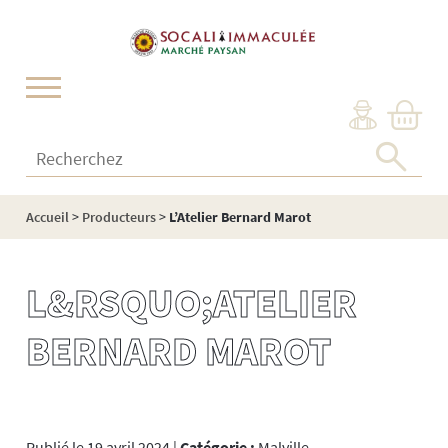
Cookies management panel
Recherchez :
Accueil
>
Producteurs
>
L’Atelier Bernard Marot
L&RSQUO;ATELIER
BERNARD MAROT
Publié le 19 avril 2024 |
Catégorie :
Malville