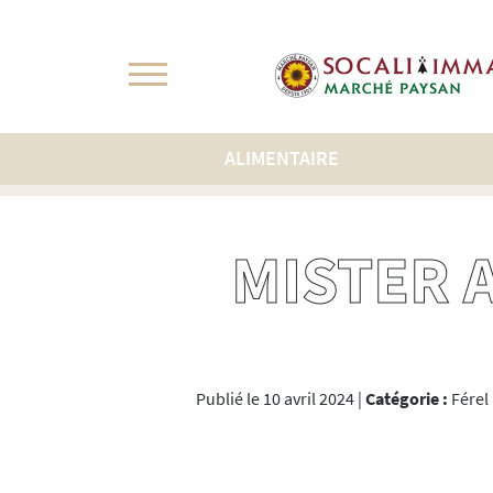
Cookies management panel
NOS PRODUCTEURS LOCAUX
ALIMENTAIRE
Accueil
>
Producteurs
>
Mister and Mrs Belt
MISTER 
Publié le 10 avril 2024 |
Catégorie :
Férel