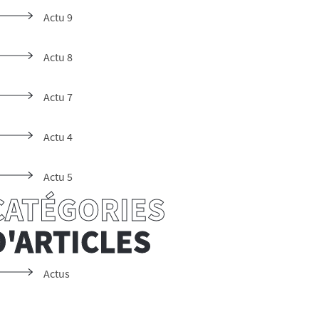
Actu 9
Actu 8
Actu 7
Actu 4
Actu 5
CATÉGORIES
D'ARTICLES
Actus