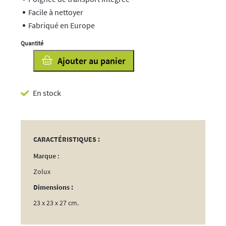
Facile à nettoyer
Fabriqué en Europe
quantité
Ajouter au panier
de
Abreuvoir
En stock
Recyclé
3L
CARACTÉRISTIQUES :
Marque :
Zolux
Dimensions :
23 x 23 x 27 cm.