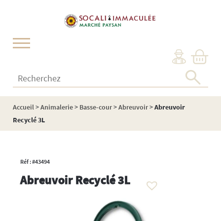
Cookies management panel
Recherchez :
Accueil
>
Animalerie
>
Basse-cour
>
Abreuvoir
>
Abreuvoir
Recyclé 3L
Réf : #43494
Abreuvoir Recyclé 3L