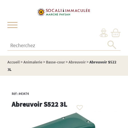
Cookies management panel
Recherchez :
Accueil
>
Animalerie
>
Basse-cour
>
Abreuvoir
>
Abreuvoir S522
3L
Réf : #43474
Abreuvoir S522 3L