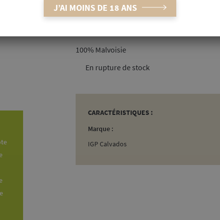
Fruité
Do
J’AI MOINS DE 18 ANS
CÉPAGE
100% Malvoisie
rupture de stock
CARACTÉRISTIQUES :
Marque :
ote
IGP Calvados
e
e
le