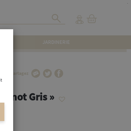
-
JARDINERIE
Partagez
it
 Pinot Gris »