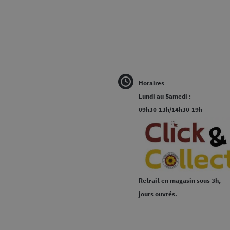
Horaires
Lundi au Samedi :
09h30-13h/14h30-19h
Retrait en magasin sous 3h,
jours ouvrés.