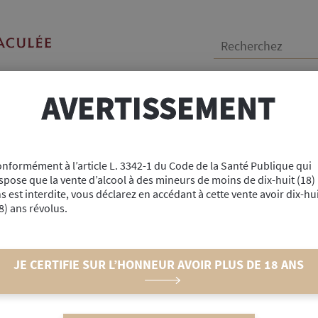
Recherchez :
AVERTISSEMENT
ANIMALERIE
BOUTIQUE
u Soleil « Pinot Gris » 50cl
nformément à l’article L. 3342-1 du Code de la Santé Publique qui
spose que la vente d’alcool à des mineurs de moins de dix-huit (18)
s est interdite, vous déclarez en accédant à cette vente avoir dix-hu
Réf : #33828
8) ans révolus.
Arpents du Soleil «
50cl
JE CERTIFIE SUR L’HONNEUR AVOIR PLUS DE 18 ANS
13,90
€
l'unité