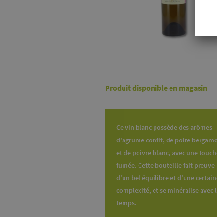
Produit disponible en magasin
Ce vin blanc possède des arômes
d'agrume confit, de poire bergam
et de poivre blanc, avec une touch
fumée. Cette bouteille fait preuve
d'un bel équilibre et d'une certain
complexité, et se minéralise avec 
temps.