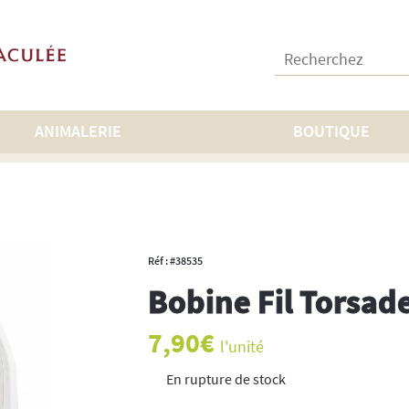
Recherchez :
ANIMALERIE
BOUTIQUE
ine Fil Torsade 2.0mm
Réf : #38535
Bobine Fil Torsa
7,90
€
l'unité
rupture de stock