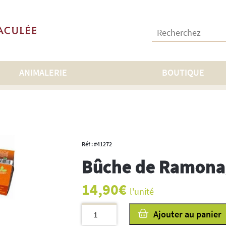
Recherchez :
ANIMALERIE
BOUTIQUE
bles
>
Bûche de Ramonage
Réf : #41272
Bûche de Ramona
14,90
€
l'unité
quantité
Ajouter au panier
de