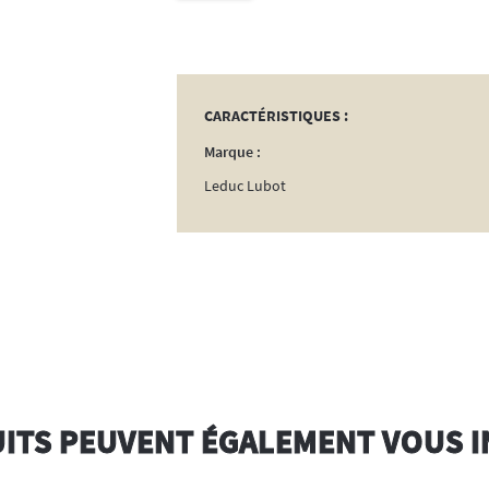
Bûche
de
Ramonage
CARACTÉRISTIQUES :
Marque :
Leduc Lubot
ITS PEUVENT ÉGALEMENT VOUS 