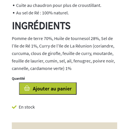
Cuite au chaudron pour plus de croustillant.
Au sel de Ré : 100% naturel.
INGRÉDIENTS
Pomme de terre 70%, Huile de tournesol 28%, Sel de
l’Ile de Ré 1%, Curry de l’Ile de La Réunion (coriandre,
curcuma, clous de girofle, feuille de curry, moutarde,
feuille de laurier, cumin, sel, ail, fenugrec, poivre noir,
cannelle, cardamone verte) 1%
quantité
Ajouter au panier
de
Chips
En stock
au
Curry
de