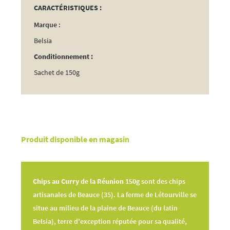
la
CARACTÉRISTIQUES :
Réunion
Marque :
150g
Belsia
Conditionnement :
Sachet de 150g
Produit disponible en magasin
Chips au Curry de la Réunion 150g
sont des chips
artisanales de Beauce (35). La ferme de Létourville se
situe au milieu de la plaine de Beauce (du latin
Belsia), terre d'exception réputée pour sa qualité,