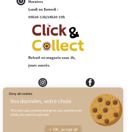
Horaires
Lundi au Samedi :
09h30-13h/14h30-19h
Retrait en magasin sous 3h,
jours ouvrés.
Deny all cookies
MEDIAPILOTE
PLAN DU SITE
This site uses cookies and gives you control over
what you want to activate
CONDITIONS GÉNÉRALES DE VENTE
POLITIQUE DE CONFIDENTIALITÉ
OK, accept all