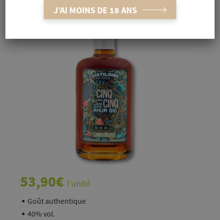
J’AI MOINS DE 18 ANS
53,90
€
l'unité
Goût authentique
40% vol.