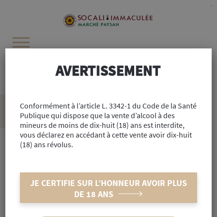
Cookies management panel
-
AVERTISSEMENT
Recherchez :
Accueil
Conformément à l’article L. 3342-1 du Code de la Santé
>
Alimentaire
>
Cave
>
Spiritueux
>
Cinq-Cinq Rhum
Publique qui dispose que la vente d’alcool à des
Distiloire Bio 70cl
mineurs de moins de dix-huit (18) ans est interdite,
vous déclarez en accédant à cette vente avoir dix-huit
(18) ans révolus.
Réf : #33484
Cinq-Cinq Rhum Distiloire Bio
JE CERTIFIE SUR L’HONNEUR AVOIR PLUS
70cl
DE 18 ANS
INDISPONIBLE