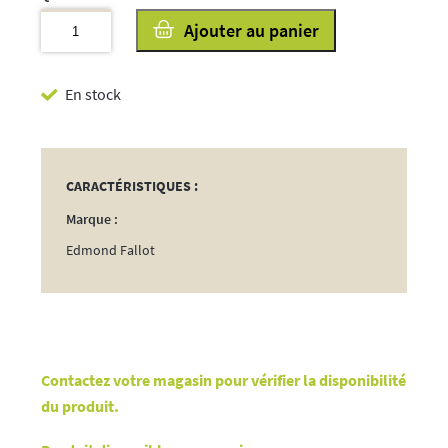
quantité
Ajouter au panier
de
Cornichons
En stock
37cl
CARACTÉRISTIQUES :
Marque :
Edmond Fallot
Contactez votre magasin pour vérifier la disponibilité
du produit.