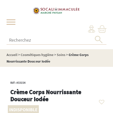
Cookies management panel
Recherchez :
Accueil
>
Cosmétiques hygiène
>
Soins
>
Crème Corps
Nourrissante Douceur Iodée
Réf : #33154
Crème Corps Nourrissante
Douceur Iodée
INDISPONIBLE