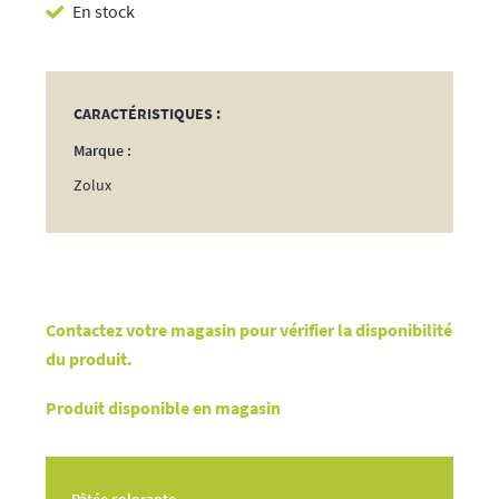
En stock
Soft
Ruby
150g
CARACTÉRISTIQUES :
Marque :
Zolux
Contactez votre magasin pour vérifier la disponibilité
du produit.
Produit disponible en magasin
Pâtée colorante.