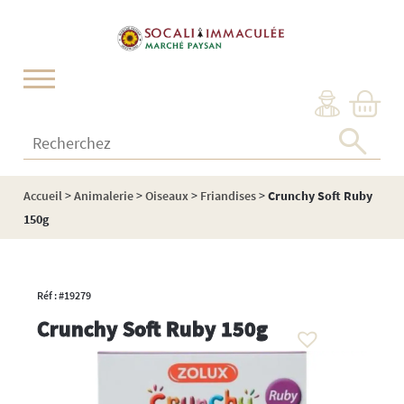
Cookies management panel
Recherchez :
Accueil
>
Animalerie
>
Oiseaux
>
Friandises
>
Crunchy Soft Ruby
150g
Réf : #19279
Crunchy Soft Ruby 150g