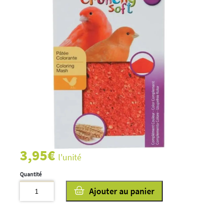
3,95
€
l'unité
quantité
Ajouter au panier
de
Crunchy