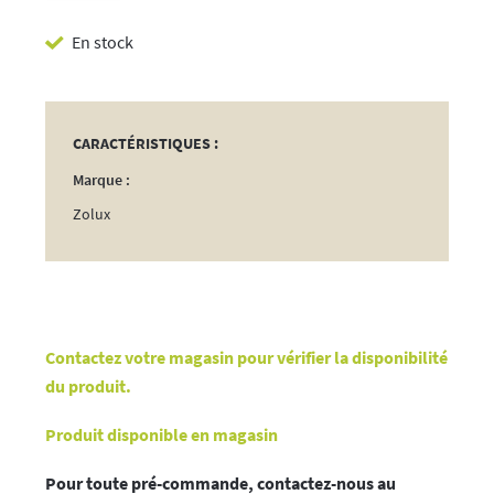
Crunchy
En stock
Stick
Perruche
Pomme
85g
CARACTÉRISTIQUES :
Marque :
Zolux
Contactez votre magasin pour vérifier la disponibilité
du produit.
Produit disponible en magasin
Pour toute pré-commande, contactez-nous au