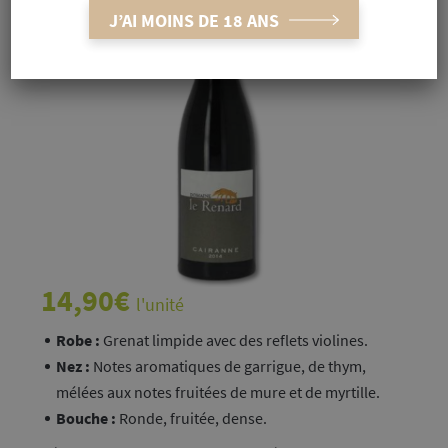
J’AI MOINS DE 18 ANS
14,90
€
l'unité
Robe :
Grenat limpide avec des reflets violines.
Nez :
Notes aromatiques de garrigue, de thym,
mélées aux notes fruitées de mure et de myrtille.
Bouche :
Ronde, fruitée, dense.