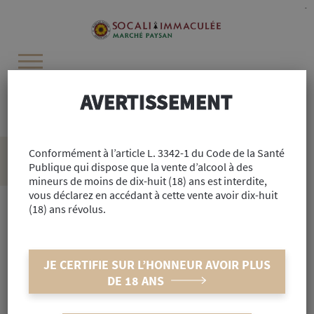
Cookies management panel
-
AVERTISSEMENT
Recherchez :
Accueil
Conformément à l’article L. 3342-1 du Code de la Santé
>
Alimentaire
>
Cave
>
Vins de France
>
Domaine Le
Publique qui dispose que la vente d’alcool à des
Renard 75cl
mineurs de moins de dix-huit (18) ans est interdite,
vous déclarez en accédant à cette vente avoir dix-huit
(18) ans révolus.
Réf : #30139
Domaine Le Renard 75cl
JE CERTIFIE SUR L’HONNEUR AVOIR PLUS
DE 18 ANS
INDISPONIBLE