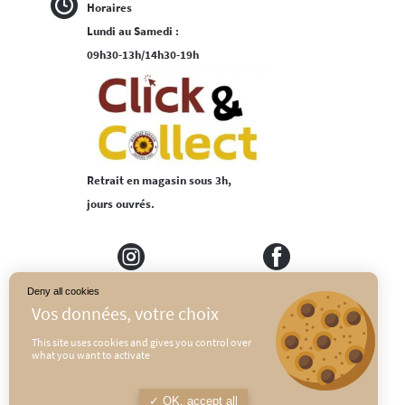
Horaires
Lundi au Samedi :
09h30-13h/14h30-19h
Retrait en magasin sous 3h,
jours ouvrés.
Deny all cookies
MEDIAPILOTE
PLAN DU SITE
This site uses cookies and gives you control over
what you want to activate
CONDITIONS GÉNÉRALES DE VENTE
POLITIQUE DE CONFIDENTIALITÉ
OK, accept all