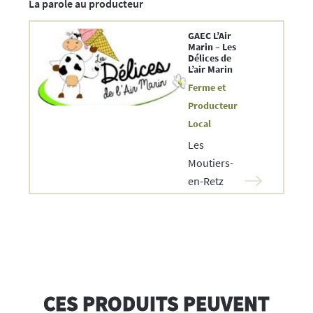
La parole au producteur
GAEC L’Air
Marin – Les
Délices de
L’air Marin
Ferme et
Producteur
Local
Les
Moutiers-
en-Retz
CES PRODUITS PEUVENT