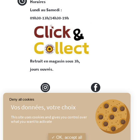
Horaires
Lundi au Samedi :
09h30-13h/14h30-19h
Retrait en magasin sous 3h,
jours ouvrés.
Deny all cookies
MEDIAPILOTE
PLAN DU SITE
This site uses cookies and gives you control over
what you want to activate
CONDITIONS GÉNÉRALES DE VENTE
POLITIQUE DE CONFIDENTIALITÉ
OK, accept all