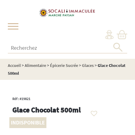
Cookies management panel
Recherchez :
Accueil
>
Alimentaire
>
Épicerie Sucrée
>
Glaces
>
Glace Chocolat
500ml
Réf : #19821
Glace Chocolat 500ml
INDISPONIBLE