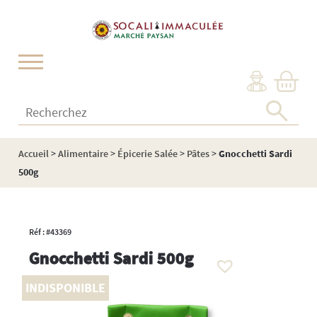
Cookies management panel
Recherchez :
Accueil
>
Alimentaire
>
Épicerie Salée
>
Pâtes
>
Gnocchetti Sardi
500g
Réf : #43369
Gnocchetti Sardi 500g
INDISPONIBLE