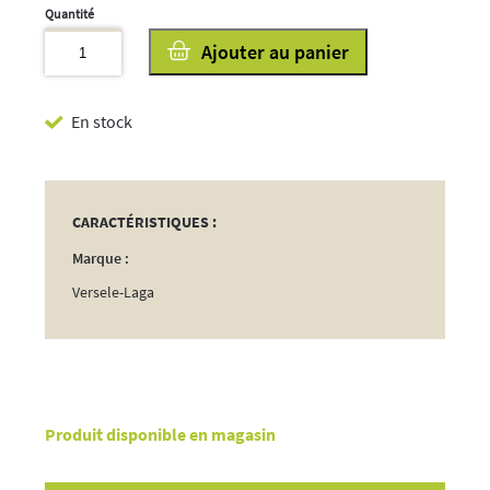
quantité
Ajouter au panier
de
Gold
En stock
4
Mix
5kg
CARACTÉRISTIQUES :
Marque :
Versele-Laga
Produit disponible en magasin