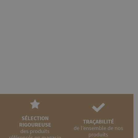
 70g
SÉLECTION
TRAÇABILITÉ
RIGOUREUSE
de l’ensemble de nos
des produits
produits
référencés en magasin