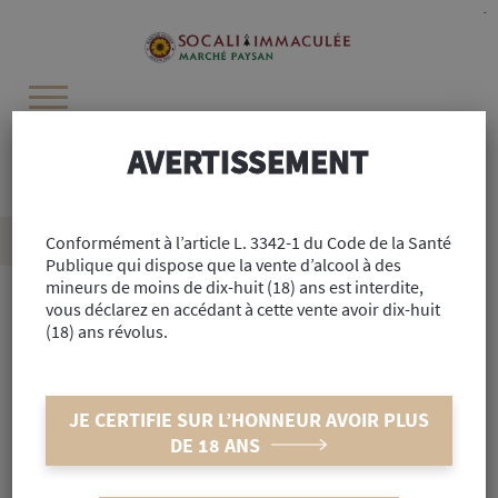
Cookies management panel
-
AVERTISSEMENT
Recherchez :
Accueil
Conformément à l’article L. 3342-1 du Code de la Santé
>
Alimentaire
>
Cave
>
Bières
>
India Pale Ale Bio 33cl
Publique qui dispose que la vente d’alcool à des
mineurs de moins de dix-huit (18) ans est interdite,
vous déclarez en accédant à cette vente avoir dix-huit
(18) ans révolus.
Réf : #42480
India Pale Ale Bio 33cl
JE CERTIFIE SUR L’HONNEUR AVOIR PLUS
INDISPONIBLE
DE 18 ANS