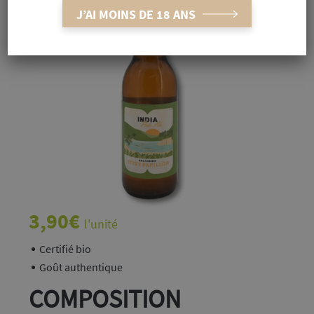
J’AI MOINS DE 18 ANS
3,90
€
l'unité
Certifié bio
Goût authentique
COMPOSITION