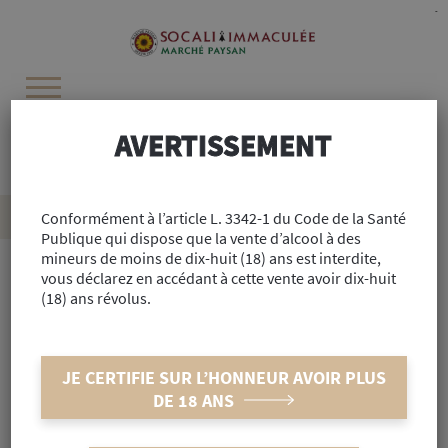
Cookies management panel
-
AVERTISSEMENT
Recherchez :
Accueil
Conformément à l’article L. 3342-1 du Code de la Santé
>
Alimentaire
>
Cave
>
Bières
>
La N’o Blanche 33cl
Publique qui dispose que la vente d’alcool à des
mineurs de moins de dix-huit (18) ans est interdite,
vous déclarez en accédant à cette vente avoir dix-huit
(18) ans révolus.
Réf : #42963
La N’o Blanche 33cl
JE CERTIFIE SUR L’HONNEUR AVOIR PLUS
DE 18 ANS