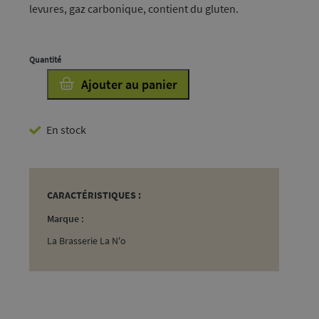
levures, gaz carbonique, contient du gluten.
quantité
Ajouter au panier
de
La
En stock
N'o
Blanche
33cl
CARACTÉRISTIQUES :
Marque :
La Brasserie La N'o