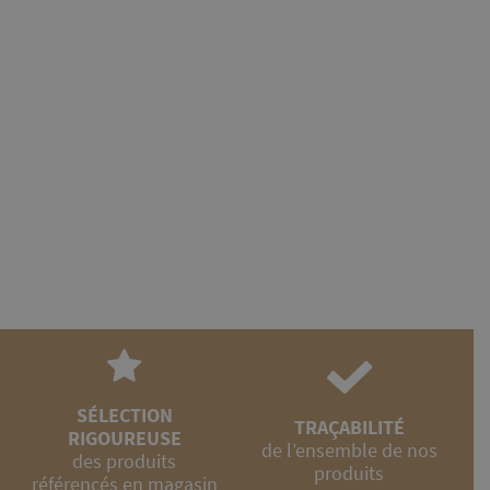
Bio
SÉLECTION
TRAÇABILITÉ
RIGOUREUSE
de l’ensemble de nos
des produits
produits
référencés en magasin