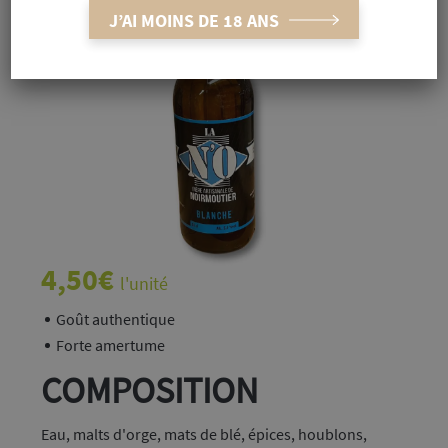
J’AI MOINS DE 18 ANS
4,50
€
l'unité
Goût authentique
Forte amertume
COMPOSITION
Eau, malts d'orge, mats de blé, épices, houblons,