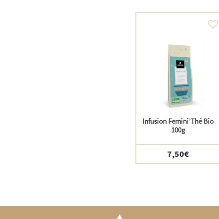
Infusion Femini’Thé Bio
100g
7,50
€