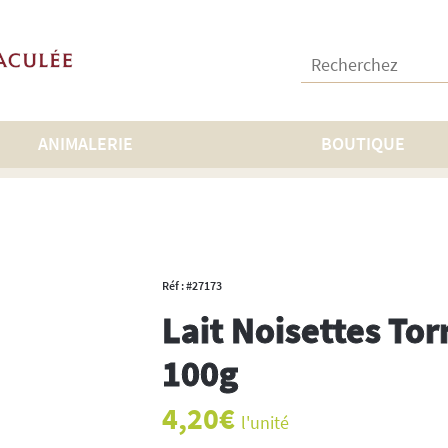
Recherchez :
ANIMALERIE
BOUTIQUE
chocolat
>
Lait Noisettes Torrefiées Bio 100g
Réf : #27173
Lait Noisettes Tor
100g
4,20
€
l'unité