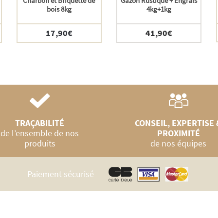
Charbon et Briquette de
Gazon Rustique + Engrais
bois 8kg
4kg+1kg
17,90
€
41,90
€
TRAÇABILITÉ
CONSEIL, EXPERTISE 
de l’ensemble de nos
PROXIMITÉ
produits
de nos équipes
Paiement sécurisé