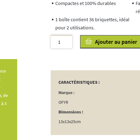
Compactes et 100% durables
Fa
ré
1 boîte contient 36 briquettes, idéal
pour 2 utilisations.
quantité
Ajouter au panier
de
OFYR
Briquettes
oco
de
R
Noix
CARACTÉRISTIQUES :
é
de
Marque :
r, de
Coco
OFYR
 à 3
2kg
Dimensions :
13x13x25cm