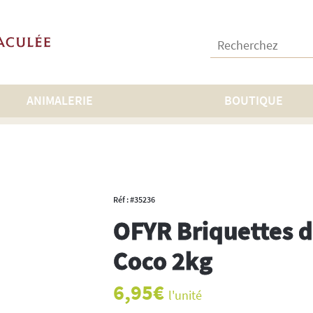
Recherchez :
ANIMALERIE
BOUTIQUE
bles
>
OFYR Briquettes de Noix de Coco 2kg
Réf : #35236
OFYR Briquettes d
Coco 2kg
6,95
€
l'unité