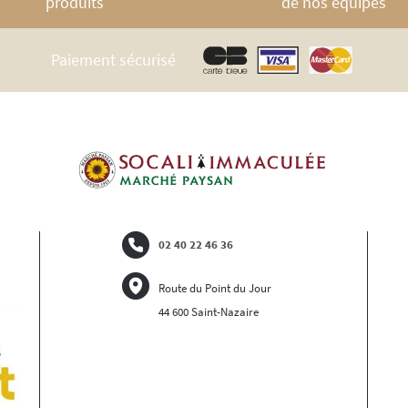
produits
de nos équipes
Paiement sécurisé
02 40 22 46 36
Route du Point du Jour
44 600 Saint-Nazaire