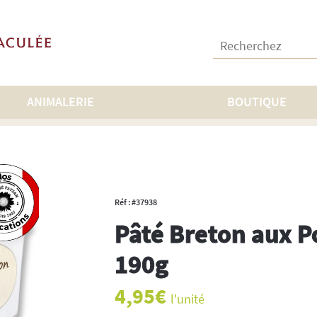
Recherchez :
ANIMALERIE
BOUTIQUE
es
>
Pâté Breton aux Pommes 190g
Réf : #37938
Pâté Breton aux
190g
4,95
€
l'unité