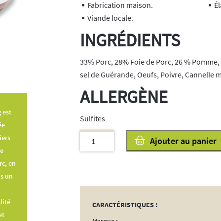
Fabrication maison.
Él
Viande locale.
INGRÉDIENTS
33% Porc, 28% Foie de Porc, 26 % Pomme,
sel de Guérande, Oeufs, Poivre, Cannelle 
ALLERGÈNE
g
est
Sulfites
ée
quantité
iers
Ajouter au panier
de
de
Pâté
rc, en
Breton
ns un
aux
Pommes
lité
CARACTÉRISTIQUES :
190g
et