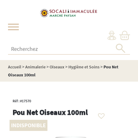
Cookies management panel
Recherchez :
Accueil
>
Animalerie
>
Oiseaux
>
Hygiène et Soins
>
Pou Net
Oiseaux 100ml
Réf : #17570
Pou Net Oiseaux 100ml
INDISPONIBLE