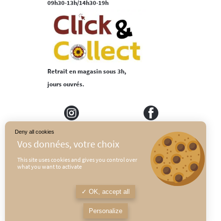
09h30-13h/14h30-19h
Retrait en magasin sous 3h,
jours ouvrés.
Deny all cookies
MEDIAPILOTE
PLAN DU SITE
This site uses cookies and gives you control over
what you want to activate
CONDITIONS GÉNÉRALES DE VENTE
POLITIQUE DE CONFIDENTIALITÉ
OK, accept all
MENTIONS LÉGALES
Personalize
L’abus d’alcool est dangereux pour la santé, à consommer avec modération.