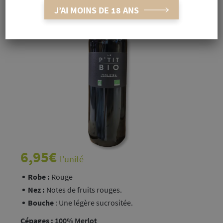
J’AI MOINS DE 18 ANS
6,95
€
l'unité
Robe :
Rouge
Nez :
Notes de fruits rouges.
Bouche
: Une légère sucrositée.
Cépages :
100% Merlot