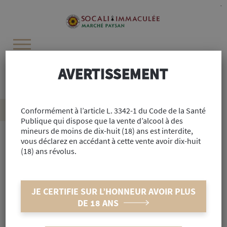
Cookies management panel
-
AVERTISSEMENT
Recherchez :
Accueil
Conformément à l’article L. 3342-1 du Code de la Santé
>
Alimentaire
>
Cave
>
Vins de France
>
P’tit Bio 75cl
Publique qui dispose que la vente d’alcool à des
mineurs de moins de dix-huit (18) ans est interdite,
vous déclarez en accédant à cette vente avoir dix-huit
(18) ans révolus.
Réf : #23497
P’tit Bio 75cl
JE CERTIFIE SUR L’HONNEUR AVOIR PLUS
INDISPONIBLE
DE 18 ANS