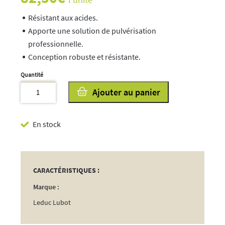
Résistant aux acides.
Apporte une solution de pulvérisation
professionnelle.
Conception robuste et résistante.
quantité
Ajouter au panier
de
Pulvérisateur
En stock
IK
MULTI
9
CARACTÉRISTIQUES :
Marque :
Leduc Lubot