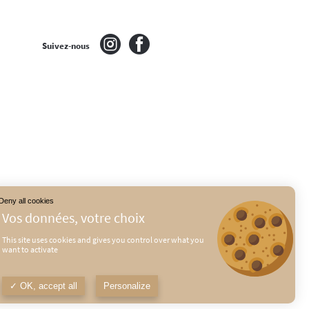
Suivez-nous
Deny all cookies
This site uses cookies and gives you control over what you
want to activate
É
MENTIONS LÉGALES
OK, accept all
Personalize