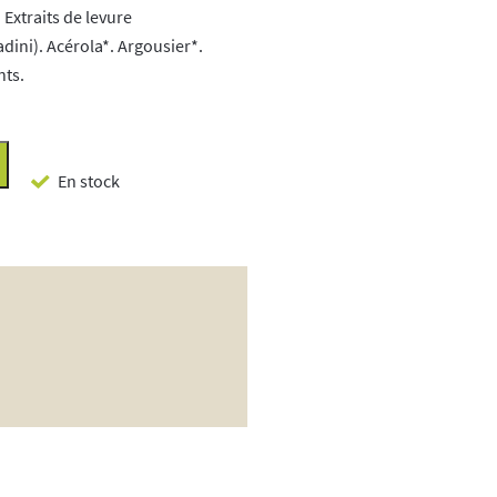
Extraits de levure
dini). Acérola*. Argousier*.
nts.
En stock