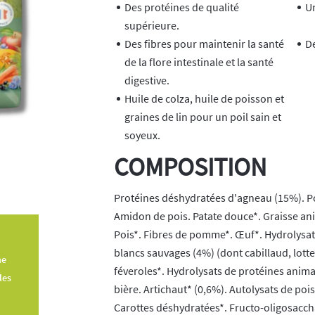
Des protéines de qualité
Un
supérieure.
Des fibres pour maintenir la santé
De
de la flore intestinale et la santé
digestive.
Huile de colza, huile de poisson et
graines de lin pour un poil sain et
soyeux.
COMPOSITION
Protéines déshydratées d'agneau (15%). P
Amidon de pois. Patate douce*. Graisse ani
Pois*. Fibres de pomme*. Œuf*. Hydrolysat
blancs sauvages (4%) (dont cabillaud, lotte)
ne
féveroles*. Hydrolysats de protéines animal
les
bière. Artichaut* (0,6%). Autolysats de poi
Carottes déshydratées*. Fructo-oligosaccha