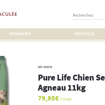
Recherchez :
ANIMALERIE
BOUTIQUE
hien Sensible Agneau 11kg
Réf : #29578
Pure Life Chien S
Agneau 11kg
79,95
€
l'unité