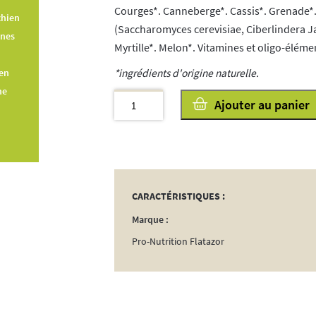
Courges*. Canneberge*. Cassis*. Grenade*. 
chien
(Saccharomyces cerevisiae, Ciberlindera Ja
ines
Myrtille*. Melon*. Vitamines et oligo-éléme
en
*ingrédients d'origine naturelle.
ne
quantité
Ajouter au panier
de
Pure
Life
Chien
Sensible
CARACTÉRISTIQUES :
Agneau
Marque :
11kg
Pro-Nutrition Flatazor