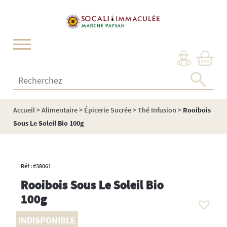
Cookies management panel
Recherchez :
Accueil
>
Alimentaire
>
Épicerie Sucrée
>
Thé Infusion
>
Rooibois
Sous Le Soleil Bio 100g
Réf : #38061
Rooibois Sous Le Soleil Bio
100g
INDISPONIBLE