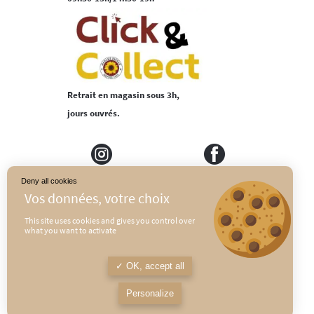
Retrait en magasin sous 3h,
jours ouvrés.
Deny all cookies
MEDIAPILOTE
PLAN DU SITE
This site uses cookies and gives you control over
what you want to activate
CONDITIONS GÉNÉRALES DE VENTE
POLITIQUE DE CONFIDENTIALITÉ
OK, accept all
MENTIONS LÉGALES
Personalize
L’abus d’alcool est dangereux pour la santé, à consommer avec modération.