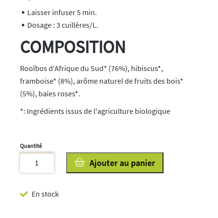
Laisser infuser 5 min.
Dosage : 3 cuillères/L.
COMPOSITION
Rooïbos d‘Afrique du Sud* (76%), hibiscus*,
framboise* (8%), arôme naturel de fruits des bois*
(5%), baies roses*.
*: Ingrédients issus de l'agriculture biologique
quantité
Ajouter au panier
de
Rooibos
En stock
Légende
d'Afrique