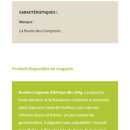
Bio
100g
CARACTÉRISTIQUES :
Marque :
La Route des Comptoirs
Produit disponible en magasin
Rooibos Légende d'Afrique Bio 100g.
Lorsque les
fruits des bois et la framboise s‘invitent et prennent
place dans une tasse de rooïbos, cela crée une
infusion douce et fruitée. Un pur instant de
gourmandise, à déguster sans culpabilité ! Garanti
sans théine, à déguster à toute heure de la journée.