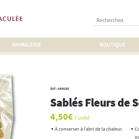
Recherchez :
ANIMALERIE
BOUTIQUE
uits
>
Sablés Fleurs de Sel 125g
Réf : #44648
Sablés Fleurs de S
4,50
€
l'unité
À conserver à l’abri de la chaleur.
C
o