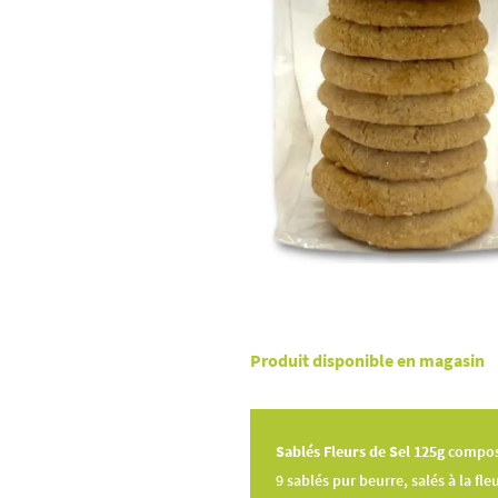
Produit disponible en magasin
Sablés Fleurs de Sel 125g
compos
9 sablés pur beurre, salés à la fle