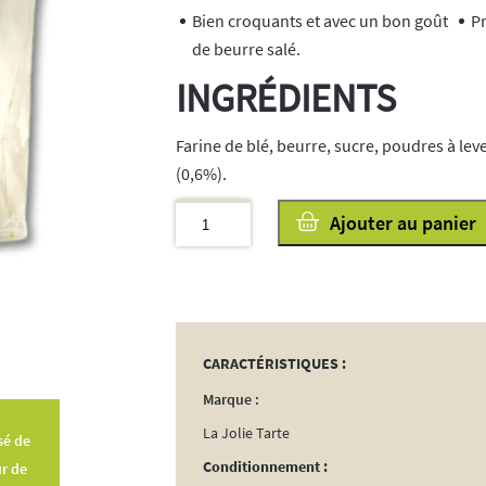
Bien croquants et avec un bon goût
Pr
de beurre salé.
INGRÉDIENTS
Farine de blé, beurre, sucre, poudres à lev
(0,6%).
quantité
Ajouter au panier
de
Sablés
Fleurs
de
Sel
CARACTÉRISTIQUES :
125g
Marque :
La Jolie Tarte
é de
Conditionnement :
ur de