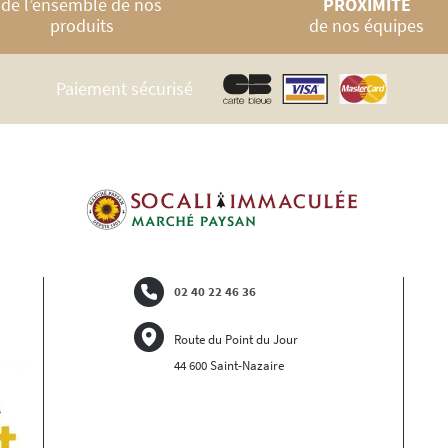
de l’ensemble de nos
PROXIMITÉ
produits
de nos équipes
Paiement sécurisé
02 40 22 46 36
Route du Point du Jour
44 600 Saint-Nazaire