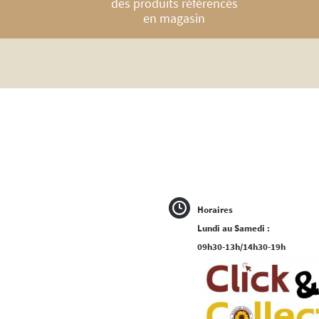
des produits référencés
en magasin
Horaires
Lundi au Samedi :
09h30-13h/14h30-19h