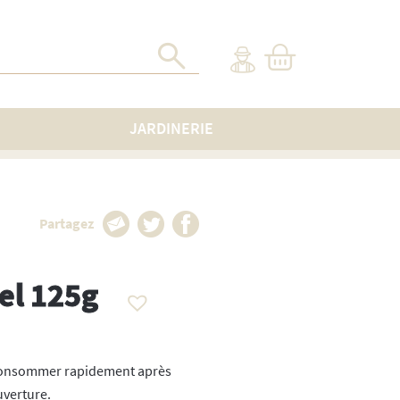
JARDINERIE
Partagez
el 125g
onsommer rapidement après
uverture.