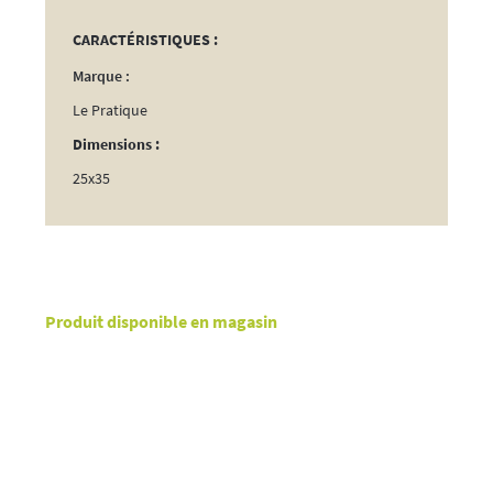
x50
CARACTÉRISTIQUES :
Marque :
Le Pratique
Dimensions :
25x35
Produit disponible en magasin