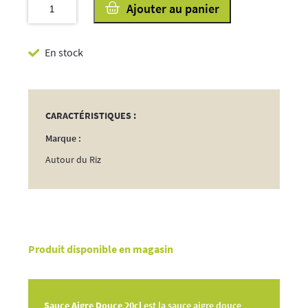
quantité
Ajouter au panier
de
Sauce
En stock
Aigre
Douce
20cl
CARACTÉRISTIQUES :
Marque :
Autour du Riz
Produit disponible en magasin
Sauce Aigre Douce 20cl
est la sauce aigre douce