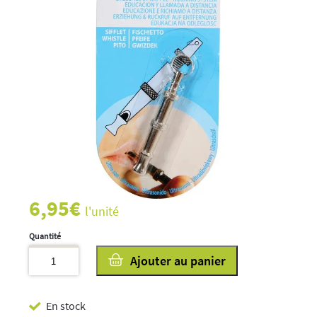
6,95
€
l'unité
quantité
Ajouter au panier
de
Sifflet
En stock
Urason