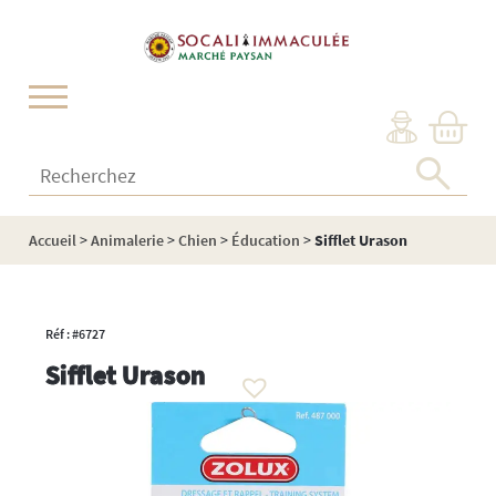
Cookies management panel
Recherchez :
Accueil
>
Animalerie
>
Chien
>
Éducation
>
Sifflet Urason
Réf : #6727
Sifflet Urason