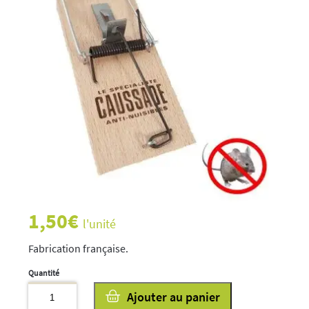
1,50
€
l'unité
Fabrication française.
quantité
Ajouter au panier
de