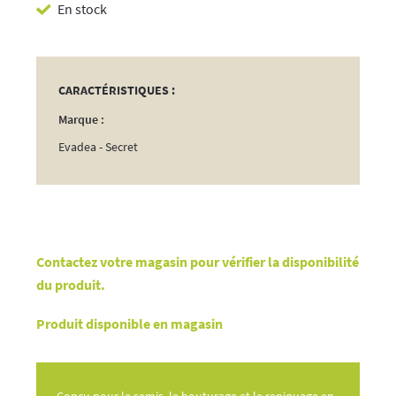
En stock
Semis
20L
CARACTÉRISTIQUES :
Marque :
Evadea - Secret
Contactez votre magasin pour vérifier la disponibilité
du produit.
Produit disponible en magasin
Conçu pour le semis, le bouturage et le repiquage en