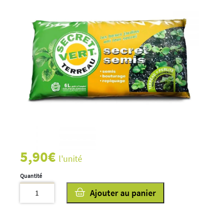
5,90
€
l'unité
quantité
Ajouter au panier
de
Terreau