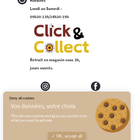
Horaires
Lundi au Samedi :
09h30-13h/14h30-19h
Retrait en magasin sous 3h,
jours ouvrés.
Deny all cookies
MEDIAPILOTE
PLAN DU SITE
This site uses cookies and gives you control over
what you want to activate
CONDITIONS GÉNÉRALES DE VENTE
POLITIQUE DE CONFIDENTIALITÉ
OK, accept all