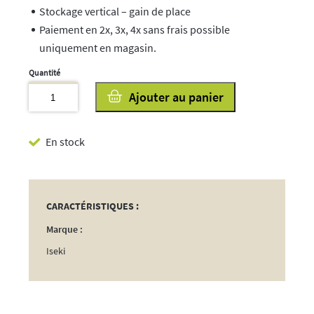
Stockage vertical – gain de place
Paiement en 2x, 3x, 4x sans frais possible
uniquement en magasin.
quantité
Ajouter au panier
de
Tondeuse
En stock
56V
52cm
CARACTÉRISTIQUES :
Marque :
Iseki