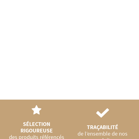
r
SÉLECTION
TRAÇABILITÉ
RIGOUREUSE
de l’ensemble de nos
des produits référencés