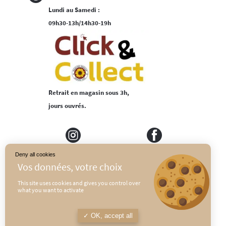
Lundi au Samedi :
09h30-13h/14h30-19h
Retrait en magasin sous 3h,
jours ouvrés.
Deny all cookies
MEDIAPILOTE
PLAN DU SITE
This site uses cookies and gives you control over
what you want to activate
CONDITIONS GÉNÉRALES DE VENTE
POLITIQUE DE CONFIDENTIALITÉ
OK, accept all
MENTIONS LÉGALES