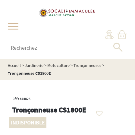
Cookies management panel
Recherchez :
Accueil
>
Jardinerie
>
Motoculture
>
Tronçonneuses
>
Tronçonneuse CS1800E
Réf : #44825
Tronçonneuse CS1800E
INDISPONIBLE