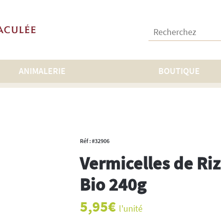
Recherchez :
ANIMALERIE
BOUTIQUE
io 240g
Réf : #32906
Vermicelles de Ri
Bio 240g
5,95
€
l'unité