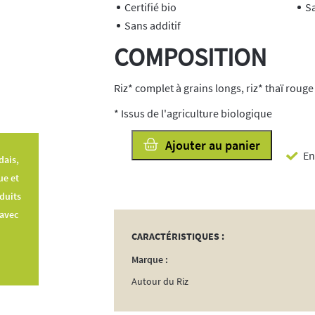
Certifié bio
S
Sans additif
COMPOSITION
Riz* complet à grains longs, riz* thaï rouge
* Issus de l'agriculture biologique
quantité
Ajouter au panier
En
de
dais,
Vermicelles
ue et
de
oduits
Riz
 avec
Thaï
CARACTÉRISTIQUES :
Rouge
Marque :
Bio
Autour du Riz
240g