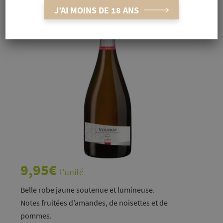
J’AI MOINS DE 18 ANS
9,95
€
l'unité
Belle robe jaune soutenue et lumineuse.
Notes fruitées d’amandes, de noisettes et de
pommes.