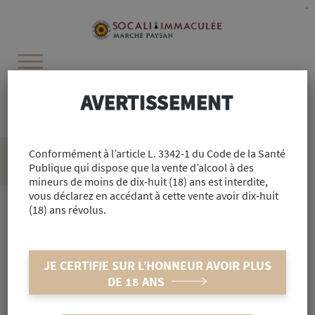
Cookies management panel
-
AVERTISSEMENT
Recherchez :
Accueil
Conformément à l’article L. 3342-1 du Code de la Santé
>
Alimentaire
>
Cave
>
Vins de France
>
Vouvray AOC
Publique qui dispose que la vente d’alcool à des
Brut 75cl
mineurs de moins de dix-huit (18) ans est interdite,
vous déclarez en accédant à cette vente avoir dix-huit
(18) ans révolus.
Réf : #44897
Vouvray AOC Brut 75cl
JE CERTIFIE SUR L’HONNEUR AVOIR PLUS
DE 18 ANS
INDISPONIBLE