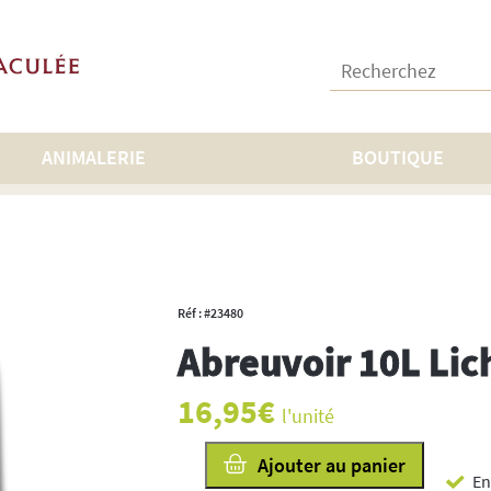
Recherchez :
ANIMALERIE
BOUTIQUE
oir 10L Lichen
Réf : #23480
Abreuvoir 10L Lic
16,95
€
l'unité
quantité
Ajouter au panier
En
de