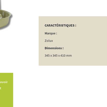
Abreuvoir
10L
Lichen
CARACTÉRISTIQUES :
Marque :
Zolux
Dimensions :
345 x 345 x 410 mm
uvoir
t