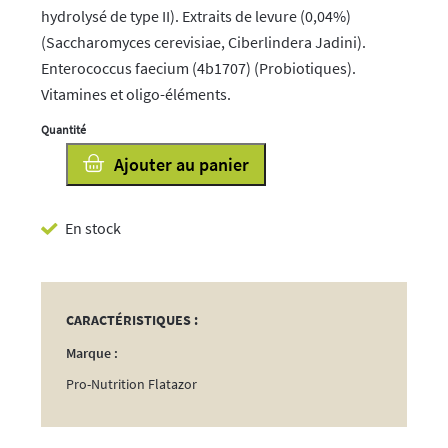
hydrolysé de type II). Extraits de levure (0,04%)
(Saccharomyces cerevisiae, Ciberlindera Jadini).
Enterococcus faecium (4b1707) (Probiotiques).
Vitamines et oligo-éléments.
quantité
Ajouter au panier
de
Prestige
En stock
Medium
Chiot
12kg
CARACTÉRISTIQUES :
Marque :
Pro-Nutrition Flatazor