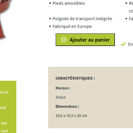
Pieds amovibles
Ré
co
Poignée de transport intégrée
Fa
Fabriqué en Europe
quantité
Ajouter au panier
En
de
Abreuvoir
Pied
1.5L
Terracotta
CARACTÉRISTIQUES :
Marque :
st un
Zolux
Dimensions :
déal
19,5 x 19,5 x 26 cm
 qui
e aux