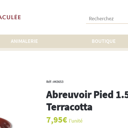
Recherchez :
ANIMALERIE
BOUTIQUE
ir Pied 1.5L Terracotta
Réf : #43653
Abreuvoir Pied 1.
Terracotta
7,95
€
l'unité