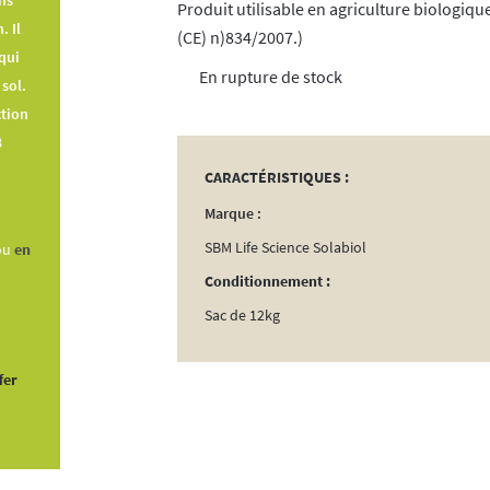
fs
Produit utilisable en agriculture biologi
. Il
(CE) n)834/2007.)
qui
rupture de stock
 sol.
ction
3
CARACTÉRISTIQUES :
Marque :
SBM Life Science Solabiol
ou
en
Conditionnement :
Sac de 12kg
fer