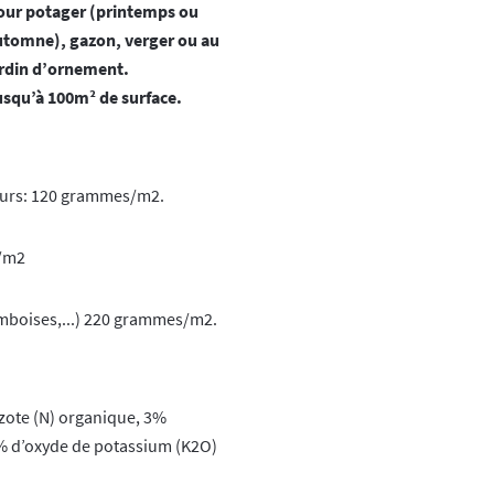
our potager (printemps ou
utomne), gazon, verger ou au
ardin d’ornement.
usqu’à 100m² de surface.
eurs: 120 grammes/m2.
s/m2
ramboises,...) 220 grammes/m2.
azote (N) organique, 3%
% d’oxyde de potassium (K2O)