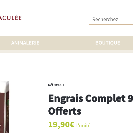
Recherchez :
ANIMALERIE
BOUTIQUE
s Complet 9kg+3kg Offerts
Réf : #9091
Engrais Complet 
Offerts
19,90
€
l'unité