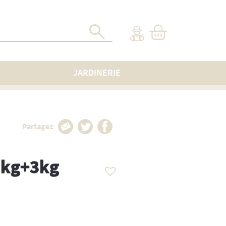
JARDINERIE
Partagez
9kg+3kg