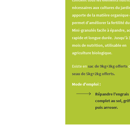
contient tous les éléments nutriti
nécessaires aux cultures du jardin
apporte de la matière organique 
permet d'améliorer la fertilité du
Mini-granulés facile à épandre, a
rapide et longue durée. Jusqu'à 
mois de nutrition, utilisable en
agriculture biologique.
Existe en
sac de 9kg+3kg offerts
seau de 5kg+2kg offerts.
Mode d'emploi :
Répandre l'engrais
complet au sol, grif
puis arroser.