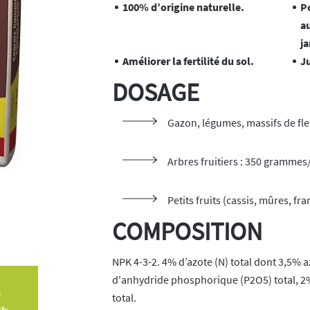
100% d’origine naturelle.
P
a
j
Améliorer la fertilité du sol.
J
DOSAGE
Gazon, légumes, massifs de fl
Arbres fruitiers : 350 gramme
Petits fruits (cassis, mûres, f
COMPOSITION
NPK 4-3-2. 4% d’azote (N) total dont 3,5% 
d'anhydride phosphorique (P2O5) total, 2
s
total.