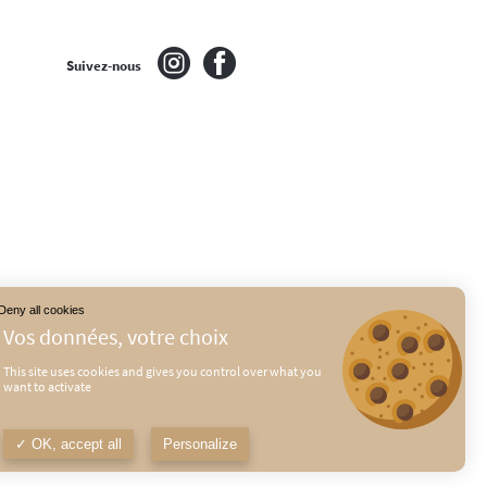
Suivez-nous
Deny all cookies
This site uses cookies and gives you control over what you
want to activate
É
MENTIONS LÉGALES
OK, accept all
Personalize