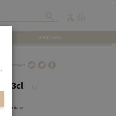
-
JARDINERIE
Partagez
it
A 33cl
rte amertume