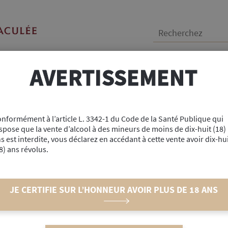
Recherchez :
AVERTISSEMENT
ANIMALERIE
BOUTIQUE
PA 33cl
nformément à l’article L. 3342-1 du Code de la Santé Publique qui
spose que la vente d’alcool à des mineurs de moins de dix-huit (18)
s est interdite, vous déclarez en accédant à cette vente avoir dix-hu
Réf : #42962
8) ans révolus.
La N’o Atlantide IP
4,50
€
JE CERTIFIE SUR L’HONNEUR AVOIR PLUS DE 18 ANS
l'unité
Goût authentique
Fo