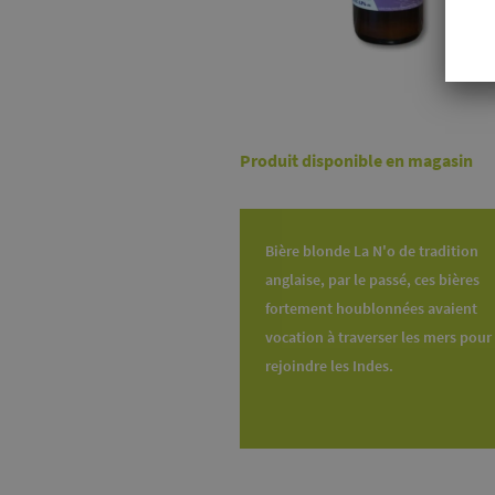
Produit disponible en magasin
Bière blonde La N'o de tradition
anglaise, par le passé, ces bières
fortement houblonnées avaient
vocation à traverser les mers pour
rejoindre les Indes.