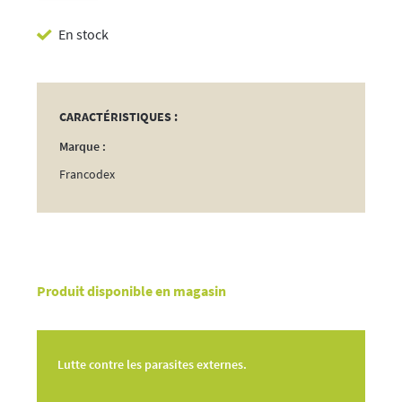
Lotion
En stock
Dimethicone
Volailles
500ml
CARACTÉRISTIQUES :
Marque :
Francodex
Produit disponible en magasin
Lutte contre les parasites externes.