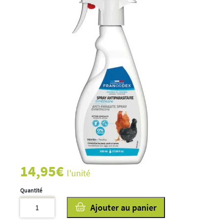
14,95
€
l'unité
quantité
Ajouter au panier
de