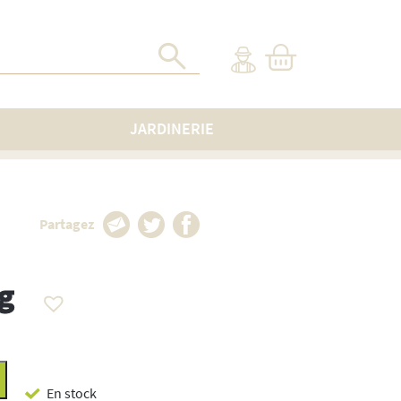
JARDINERIE
Partagez
g
En stock