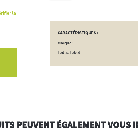
Raphia
ifier la
Naturel
50g
CARACTÉRISTIQUES :
Marque :
Leduc Lebot
ITS PEUVENT ÉGALEMENT VOUS 