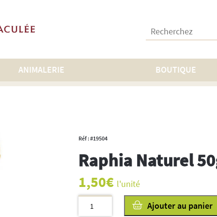
Recherchez :
ANIMALERIE
BOUTIQUE
n
>
Raphia Naturel 50g
Réf : #19504
Raphia Naturel 50
1,50
€
l'unité
quantité
Ajouter au panier
de